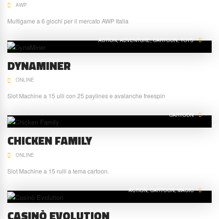
AWP
Multigame a 6 giochi per il mercato AWP Italia
ACTION
ADVENTURE
CARTOON
TOYS
DYNAMINER
ONLINE
Slot Machine a 15 ulli con 25 paylines e avalanche freespin
CARTOON
CHICKEN FAMILY
ONLINE
Slot Machine a 15 rulli a tema cartoon.
ACTION
CARTOON
MAGIC
CASINÒ EVOLUTION