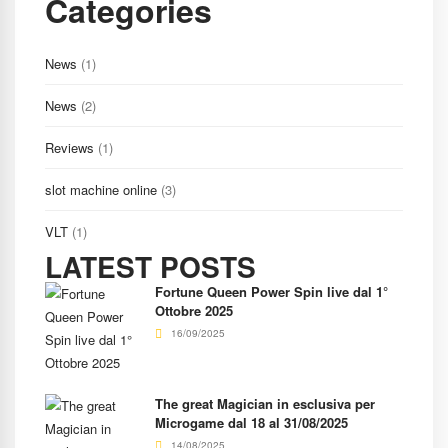
Categories
News
(1)
News
(2)
Reviews
(1)
slot machine online
(3)
VLT
(1)
LATEST POSTS
Fortune Queen Power Spin live dal 1°
Ottobre 2025
16/09/2025
The great Magician in esclusiva per
Microgame dal 18 al 31/08/2025
14/08/2025