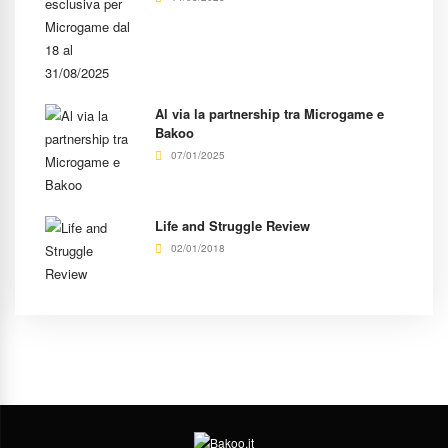
Al via la partnership tra Microgame e
Bakoo
07/01/2025
Life and Struggle Review
02/01/2018