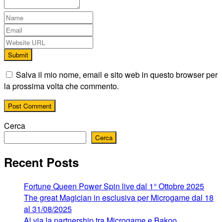
Submit
Salva il mio nome, email e sito web in questo browser per
la prossima volta che commento.
Cerca
Cerca
Recent Posts
Fortune Queen Power Spin live dal 1° Ottobre 2025
The great Magician in esclusiva per Microgame dal 18
al 31/08/2025
Al via la partnership tra Microgame e Bakoo