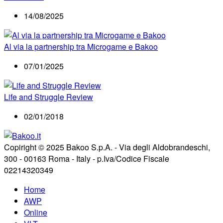
14/08/2025
Al via la partnership tra Microgame e Bakoo
07/01/2025
Life and Struggle Review
02/01/2018
Copiright © 2025 Bakoo S.p.A. - Via degli Aldobrandeschi,
300 - 00163 Roma - Italy - p.Iva/Codice Fiscale
02214320349
Home
AWP
Online