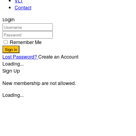
VLT
Contact
Login
Remember Me
Sign in
Lost Password?
Create an Account
Loading...
Sign Up
New membership are not allowed.
Loading...